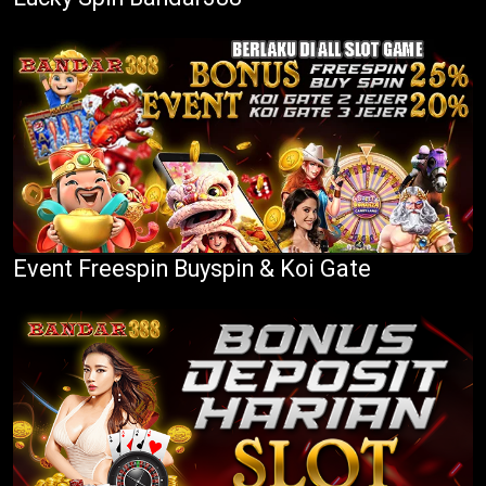
Event Freespin Buyspin & Koi Gate