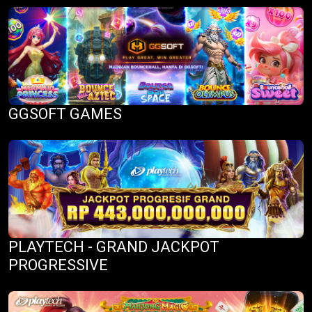
GGSOFT GAMES
PLAYTECH - GRAND JACKPOT
PROGRESSIVE