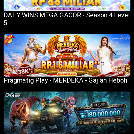
DAILY WINS MEGA GACOR - Season 4 Level
5
Pragmatig Play - MERDEKA - Gajian Heboh