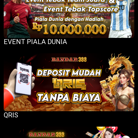
EVENT PIALA DUNIA
QRIS