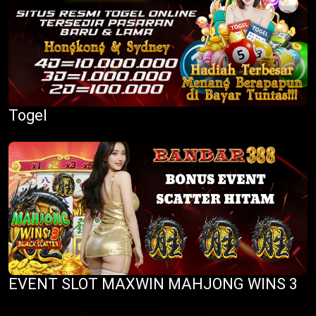
Togel
EVENT SLOT MAXWIN MAHJONG WINS 3