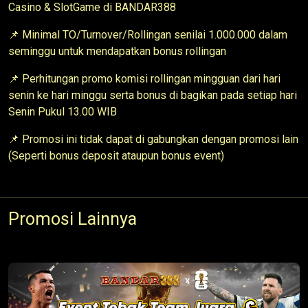
Casino & SlotGame di BANDAR388
📌 Minimal TO/Turnover/Rollingan senilai 1.000.000 dalam
seminggu untuk mendapatkan bonus rollingan
📌 Perhitungan promo komisi rollingan mingguan dari hari
senin ke hari minggu serta bonus di bagikan pada setiap hari
Senin Pukul 13.00 WIB
📌 Promosi ini tidak dapat di gabungkan dengan promosi lain
(Seperti bonus deposit ataupun bonus event)
Promosi Lainnya