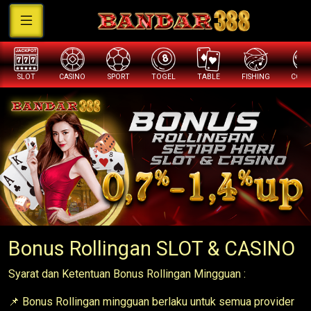
SLOT
CASINO
SPORT
TOGEL
TABLE
FISHING
COCK 
Bonus Rollingan SLOT & CASINO
Syarat dan Ketentuan Bonus Rollingan Mingguan :
📌 Bonus Rollingan mingguan berlaku untuk semua provider