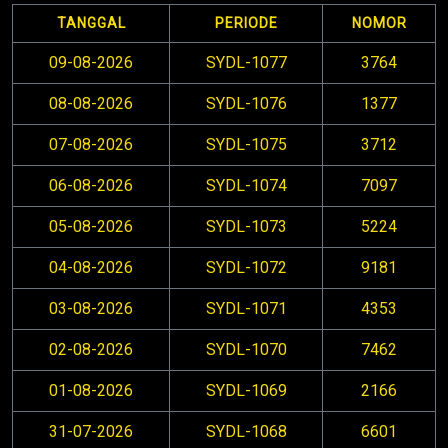
TANGGAL
PERIODE
NOMOR
09-08-2026
SYDL-1077
3764
08-08-2026
SYDL-1076
1377
07-08-2026
SYDL-1075
3712
06-08-2026
SYDL-1074
7097
05-08-2026
SYDL-1073
5224
04-08-2026
SYDL-1072
9181
03-08-2026
SYDL-1071
4353
02-08-2026
SYDL-1070
7462
01-08-2026
SYDL-1069
2166
31-07-2026
SYDL-1068
6601